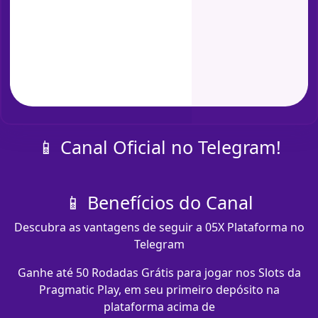
📱 Canal Oficial no Telegram!
📱 Benefícios do Canal
Descubra as vantagens de seguir a 05X Plataforma no
Telegram
Ganhe até 50 Rodadas Grátis para jogar nos Slots da
Pragmatic Play, em seu primeiro depósito na
plataforma acima de