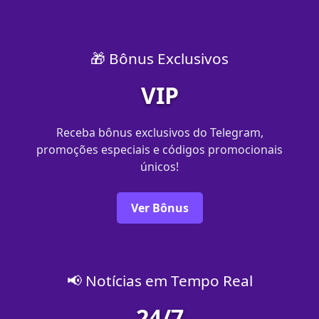
🎁 Bônus Exclusivos
VIP
Receba bônus exclusivos do Telegram,
promoções especiais e códigos promocionais
únicos!
Ver Bônus
📢 Notícias em Tempo Real
24/7