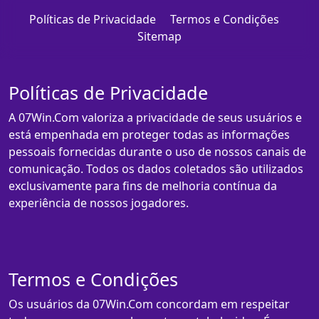
Políticas de Privacidade
Termos e Condições
Sitemap
Políticas de Privacidade
A 07Win.Com valoriza a privacidade de seus usuários e
está empenhada em proteger todas as informações
pessoais fornecidas durante o uso de nossos canais de
comunicação. Todos os dados coletados são utilizados
exclusivamente para fins de melhoria contínua da
experiência de nossos jogadores.
Termos e Condições
Os usuários da 07Win.Com concordam em respeitar