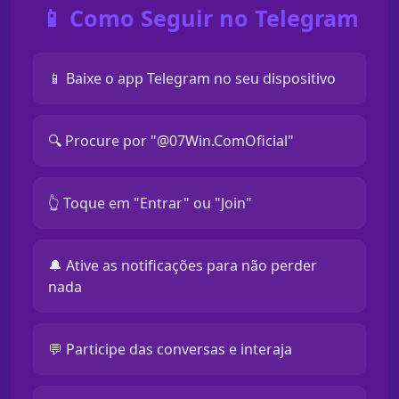
📱 Como Seguir no Telegram
📱 Baixe o app Telegram no seu dispositivo
🔍 Procure por "@07Win.ComOficial"
👆 Toque em "Entrar" ou "Join"
🔔 Ative as notificações para não perder
nada
💬 Participe das conversas e interaja