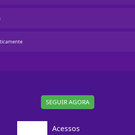
a
aticamente
SEGUIR AGORA
Acessos