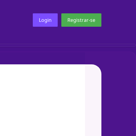
Login
Registrar-se