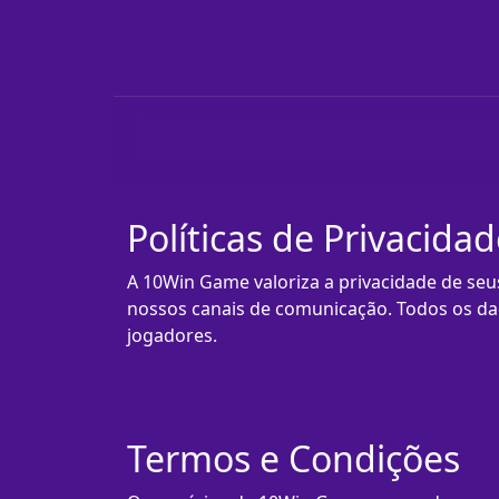
Políticas de Privacida
A 10Win Game valoriza a privacidade de se
nossos canais de comunicação. Todos os dad
jogadores.
Termos e Condições