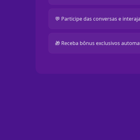
💬 Participe das conversas e interaj
🎁 Receba bônus exclusivos autom