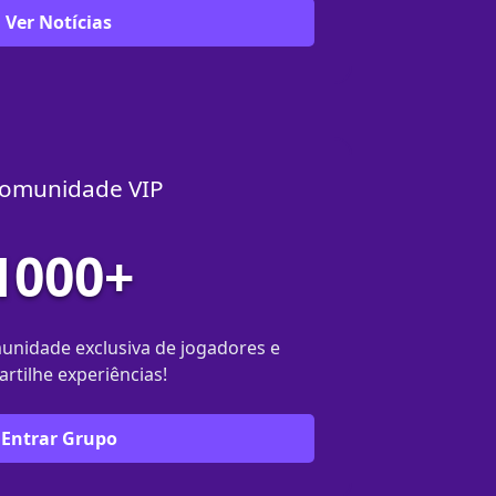
Ver Notícias
Comunidade VIP
1000+
unidade exclusiva de jogadores e
rtilhe experiências!
Entrar Grupo