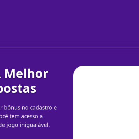
A Melhor
postas
r bônus no cadastro e
ocê tem acesso a
e jogo inigualável.