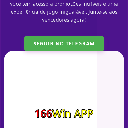
você tem acesso a promoções incríveis e uma
experiência de jogo inigualável. Junte-se aos
vencedores agora!
SEGUIR NO TELEGRAM