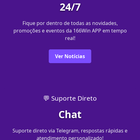
24/7
Fique por dentro de todas as novidades,
promoções e eventos da 166Win APP em tempo
real!
Ver Notícias
💬 Suporte Direto
Chat
Suporte direto via Telegram, respostas rápidas e
atendimento personalizado!