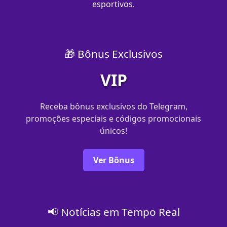
esportivos.
🎁 Bônus Exclusivos
VIP
Receba bônus exclusivos do Telegram,
promoções especiais e códigos promocionais
únicos!
Ver Bônus
📢 Notícias em Tempo Real