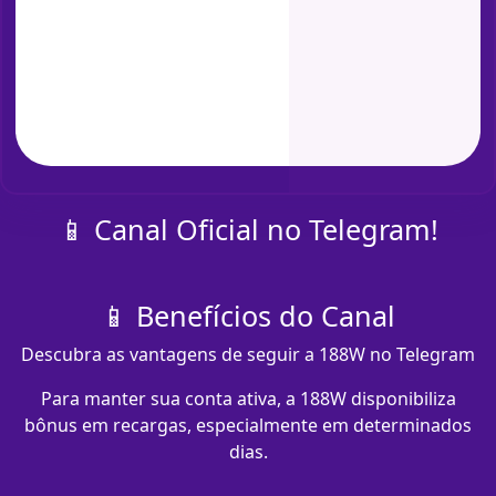
📱 Canal Oficial no Telegram!
📱 Benefícios do Canal
Descubra as vantagens de seguir a 188W no Telegram
Para manter sua conta ativa, a 188W disponibiliza
bônus em recargas, especialmente em determinados
dias.