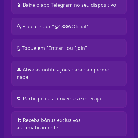
📱 Baixe o app Telegram no seu dispositivo
🔍 Procure por "@188WOficial"
👆 Toque em "Entrar" ou "Join"
🔔 Ative as notificações para não perder
nada
💬 Participe das conversas e interaja
🎁 Receba bônus exclusivos
automaticamente