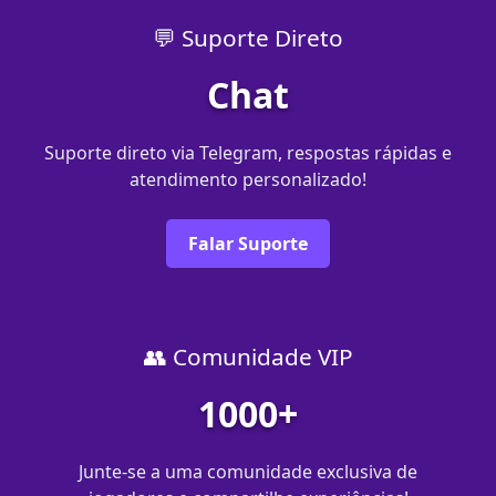
💬 Suporte Direto
Chat
Suporte direto via Telegram, respostas rápidas e
atendimento personalizado!
Falar Suporte
👥 Comunidade VIP
1000+
Junte-se a uma comunidade exclusiva de