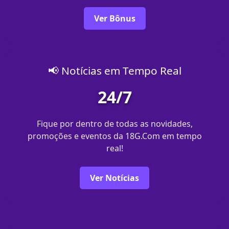
Ver Bônus
📢 Notícias em Tempo Real
24/7
Fique por dentro de todas as novidades,
promoções e eventos da 18G.Com em tempo
real!
Ver Notícias