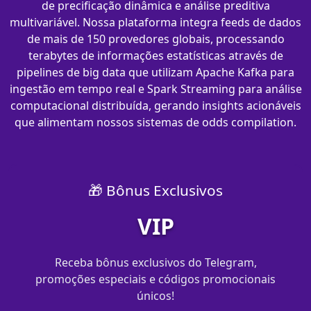
de precificação dinâmica e análise preditiva
multivariável. Nossa plataforma integra feeds de dados
de mais de 150 provedores globais, processando
terabytes de informações estatísticas através de
pipelines de big data que utilizam Apache Kafka para
ingestão em tempo real e Spark Streaming para análise
computacional distribuída, gerando insights acionáveis
que alimentam nossos sistemas de odds compilation.
🎁 Bônus Exclusivos
VIP
Receba bônus exclusivos do Telegram,
promoções especiais e códigos promocionais
únicos!