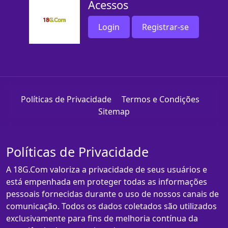
Acessos
Login
Registrar-se
Políticas de Privacidade
Termos e Condições
Sitemap
Políticas de Privacidade
A 18G.Com valoriza a privacidade de seus usuários e
está empenhada em proteger todas as informações
pessoais fornecidas durante o uso de nossos canais de
comunicação. Todos os dados coletados são utilizados
exclusivamente para fins de melhoria contínua da