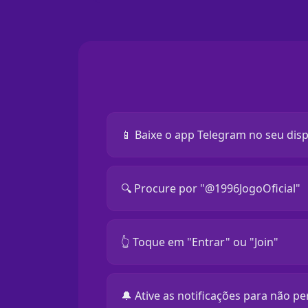
📱 Baixe o app Telegram no seu disp
🔍 Procure por "@1996JogoOficial"
👆 Toque em "Entrar" ou "Join"
🔔 Ative as notificações para não p