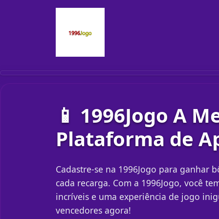
📱 1996Jogo A M
Plataforma de A
Cadastre-se na 1996Jogo para ganhar b
cada recarga. Com a 1996Jogo, você te
incríveis e uma experiência de jogo inig
vencedores agora!