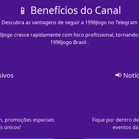
📱 Benefícios do Canal
Descubra as vantagens de seguir a 1996Jogo no Telegram
ogo cresce rapidamente com foco profissional, tornando-
1996Jogo Brasil .
sivos
📢 Notí
m, promoções especiais
Fique por dentro d
s únicos!
eventos da