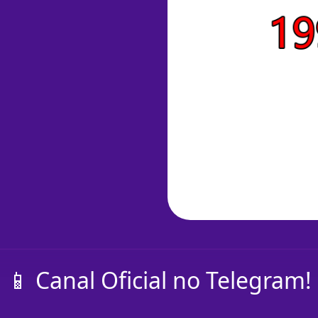
📱 Canal Oficial no Telegram!