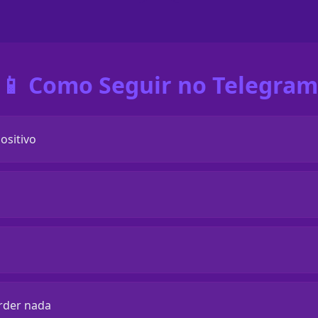
📱 Como Seguir no Telegram
ositivo
erder nada