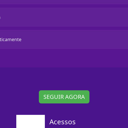
a
aticamente
SEGUIR AGORA
Acessos