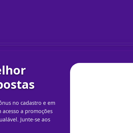
elhor
postas
ônus no cadastro e em
m acesso a promoções
ualável. Junte-se aos