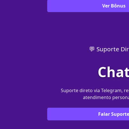
Ver Bônus
💬 Suporte Di
Cha
Suporte direto via Telegram, r
atendimento persona
Falar Suport