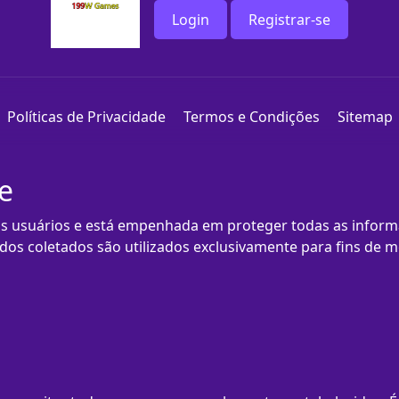
Login
Registrar-se
Políticas de Privacidade
Termos e Condições
Sitemap
de
us usuários e está empenhada em proteger todas as inform
os coletados são utilizados exclusivamente para fins de m