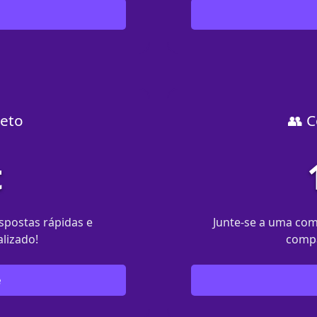
reto
👥 
t
espostas rápidas e
Junte-se a uma com
lizado!
compa
e