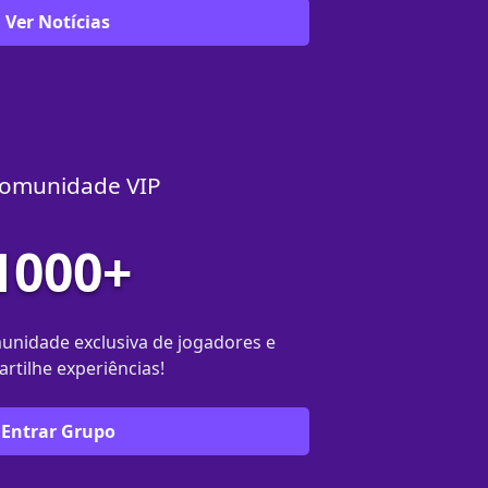
Ver Notícias
Comunidade VIP
1000+
unidade exclusiva de jogadores e
rtilhe experiências!
Entrar Grupo