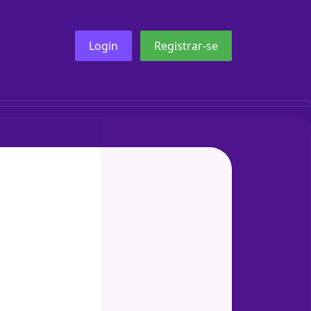
Login
Registrar-se