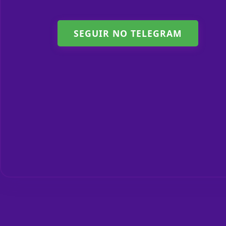
SEGUIR NO TELEGRAM