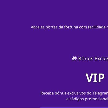
Abra as portas da fortuna com facilidade
🎁 Bônus Exclu
VIP
Receba bônus exclusivos do Telegra
e códigos promocionai