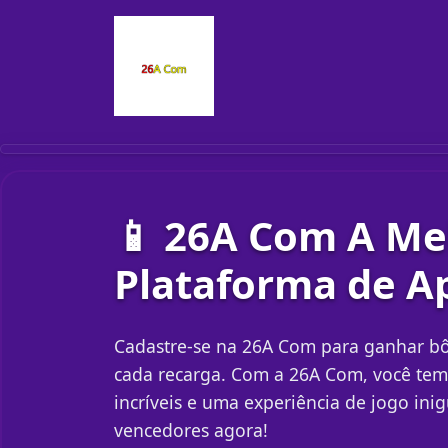
📱 26A Com A Me
Plataforma de A
Cadastre-se na 26A Com para ganhar b
cada recarga. Com a 26A Com, você te
incríveis e uma experiência de jogo inig
vencedores agora!