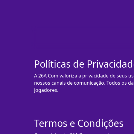
Políticas de Privacida
A 26A Com valoriza a privacidade de seus 
nossos canais de comunicação. Todos os dad
jogadores.
Termos e Condições