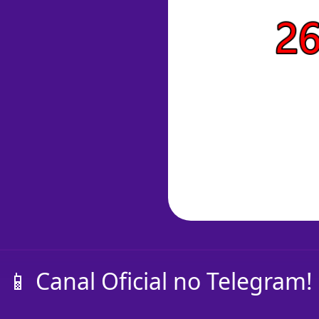
📱 Canal Oficial no Telegram!