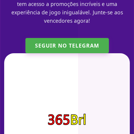
tem acesso a promoções incríveis e uma
experiência de jogo inigualável. Junte-se aos
vencedores agora!
SEGUIR NO TELEGRAM