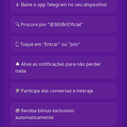
📱 Baixe o app Telegram no seu dispositivo
🔍 Procure por "@365BrlOficial"
👆 Toque em "Entrar" ou "Join"
🔔 Ative as notificações para não perder
nada
💬 Participe das conversas e interaja
🎁 Receba bônus exclusivos
automaticamente