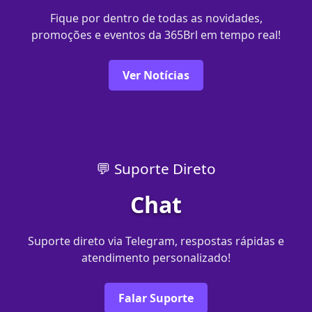
Fique por dentro de todas as novidades,
promoções e eventos da 365Brl em tempo real!
Ver Notícias
💬 Suporte Direto
Chat
Suporte direto via Telegram, respostas rápidas e
atendimento personalizado!
Falar Suporte