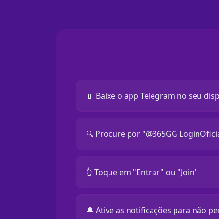
📱 Baixe o app Telegram no seu disp
🔍 Procure por "@365GG LoginOficia
👆 Toque em "Entrar" ou "Join"
🔔 Ative as notificações para não p