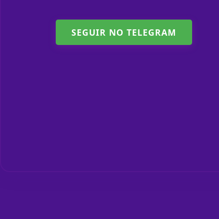
SEGUIR NO TELEGRAM