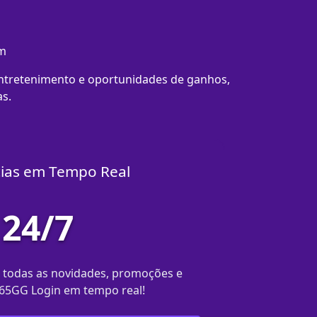
am
tretenimento e oportunidades de ganhos,
as.
cias em Tempo Real
24/7
e todas as novidades, promoções e
65GG Login em tempo real!