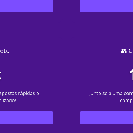
reto
👥 
t
espostas rápidas e
Junte-se a uma com
lizado!
compa
e