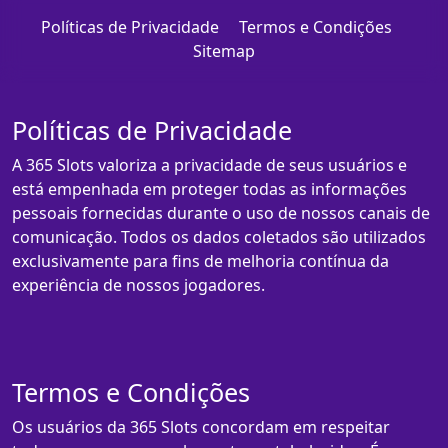
Políticas de Privacidade
Termos e Condições
Sitemap
Políticas de Privacidade
A 365 Slots valoriza a privacidade de seus usuários e
está empenhada em proteger todas as informações
pessoais fornecidas durante o uso de nossos canais de
comunicação. Todos os dados coletados são utilizados
exclusivamente para fins de melhoria contínua da
experiência de nossos jogadores.
Termos e Condições
Os usuários da 365 Slots concordam em respeitar