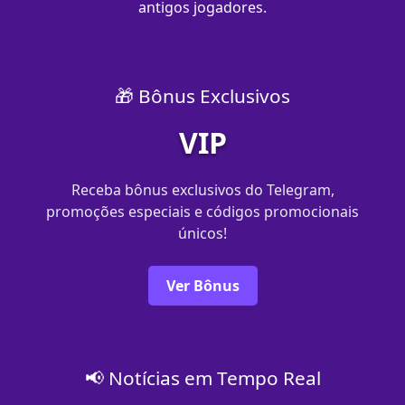
antigos jogadores.
🎁 Bônus Exclusivos
VIP
Receba bônus exclusivos do Telegram,
promoções especiais e códigos promocionais
únicos!
Ver Bônus
📢 Notícias em Tempo Real