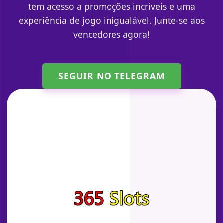
tem acesso a promoções incríveis e uma
experiência de jogo inigualável. Junte-se aos
vencedores agora!
SEGUIR NO TELEGRAM