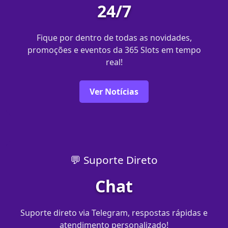
24/7
Fique por dentro de todas as novidades,
promoções e eventos da 365 Slots em tempo
real!
Ver Notícias
💬 Suporte Direto
Chat
Suporte direto via Telegram, respostas rápidas e
atendimento personalizado!