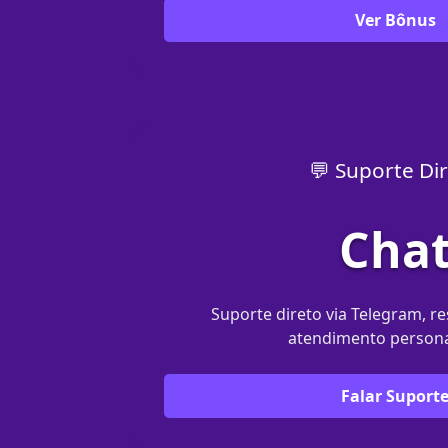
Ver Bônus
💬 Suporte Di
Cha
Suporte direto via Telegram, r
atendimento persona
Falar Suport