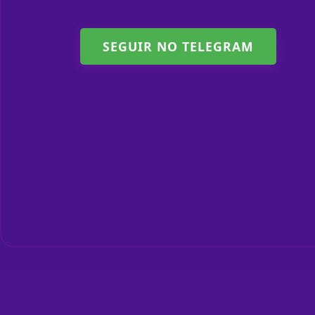
SEGUIR NO TELEGRAM