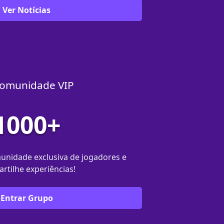
Ver Notícias
Comunidade VIP
1000+
unidade exclusiva de jogadores e
rtilhe experiências!
Entrar Grupo