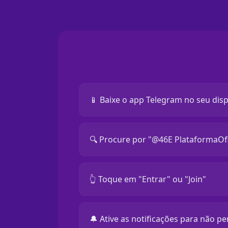
📱 Baixe o app Telegram no seu disp
🔍 Procure por "@46E PlataformaOfi
👆 Toque em "Entrar" ou "Join"
🔔 Ative as notificações para não p