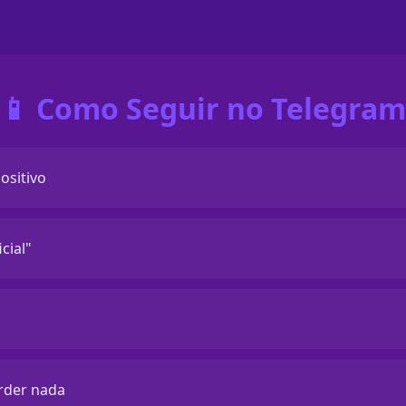
📱 Como Seguir no Telegram
ositivo
cial"
erder nada