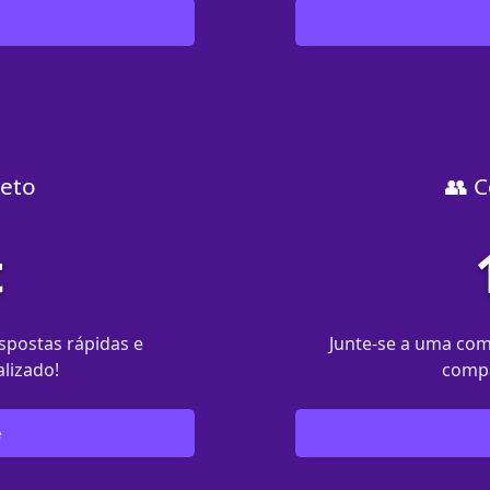
reto
👥 
t
espostas rápidas e
Junte-se a uma com
lizado!
compa
e