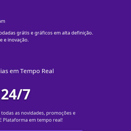
ram
dadas grátis e gráficos em alta definição.
e e inovação.
cias em Tempo Real
24/7
e todas as novidades, promoções e
E Plataforma em tempo real!