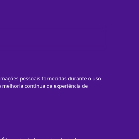
ormações pessoais fornecidas durante o uso
e melhoria contínua da experiência de