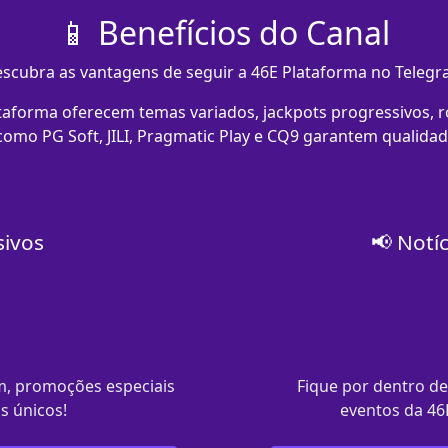
📱 Benefícios do Canal
scubra as vantagens de seguir a 46E Plataforma no Teleg
aforma oferecem temas variados, jackpots progressivos, ro
omo PG Soft, JILI, Pragmatic Play e CQ9 garantem qualidad
sivos
📢 Notí
m, promoções especiais
Fique por dentro d
s únicos!
eventos da 46