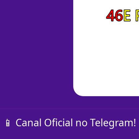
📱 Canal Oficial no Telegram!