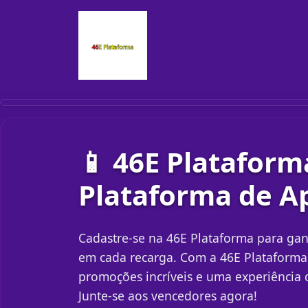
📱 46E Plataform
Plataforma de A
Cadastre-se na 46E Plataforma para ga
em cada recarga. Com a 46E Plataforma
promoções incríveis e uma experiência d
Junte-se aos vencedores agora!