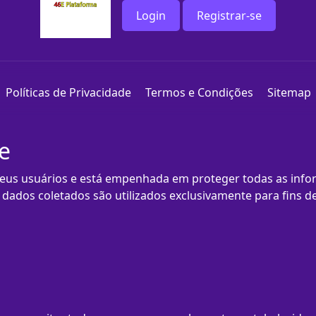
Login
Registrar-se
Políticas de Privacidade
Termos e Condições
Sitemap
de
 seus usuários e está empenhada em proteger todas as inf
dados coletados são utilizados exclusivamente para fins d