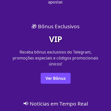
apostar.
🎁 Bônus Exclusivos
VIP
Receba bônus exclusivos do Telegram,
promoções especiais e códigos promocionais
únicos!
Ver Bônus
📢 Notícias em Tempo Real