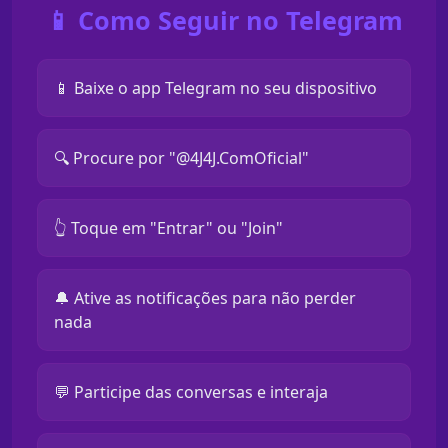
📱 Como Seguir no Telegram
📱 Baixe o app Telegram no seu dispositivo
🔍 Procure por "@4J4J.ComOficial"
👆 Toque em "Entrar" ou "Join"
🔔 Ative as notificações para não perder
nada
💬 Participe das conversas e interaja