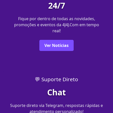
24/7
Fique por dentro de todas as novidades,
promoções e eventos da 4J4J.Com em tempo
real!
Ver Notícias
💬 Suporte Direto
Chat
Suporte direto via Telegram, respostas rápidas e
atendimento personalizado!