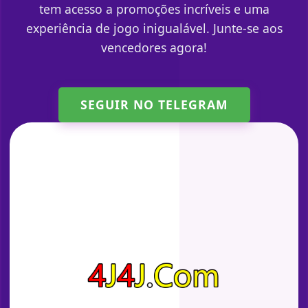
tem acesso a promoções incríveis e uma
experiência de jogo inigualável. Junte-se aos
vencedores agora!
SEGUIR NO TELEGRAM