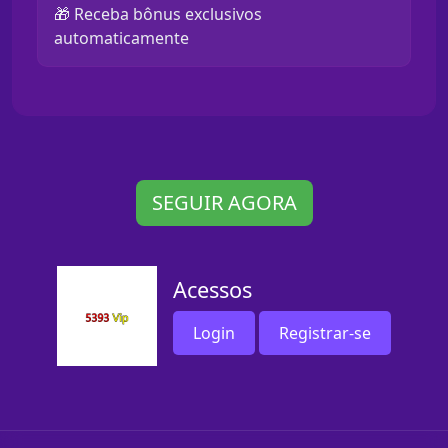
🎁 Receba bônus exclusivos
automaticamente
SEGUIR AGORA
Acessos
Login
Registrar-se