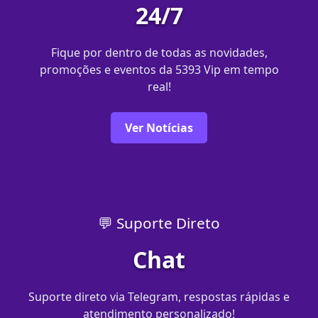
24/7
Fique por dentro de todas as novidades,
promoções e eventos da 5393 Vip em tempo
real!
Ver Notícias
💬 Suporte Direto
Chat
Suporte direto via Telegram, respostas rápidas e
atendimento personalizado!