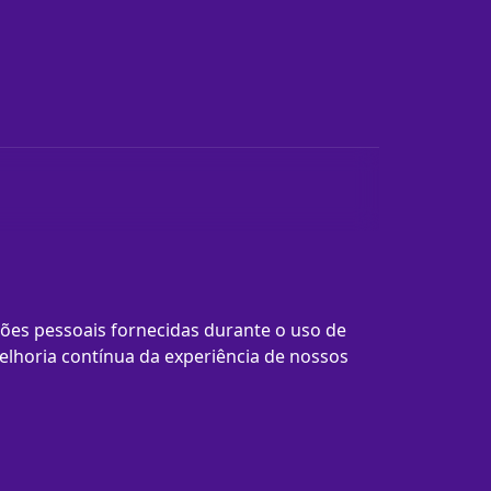
ções pessoais fornecidas durante o uso de
elhoria contínua da experiência de nossos