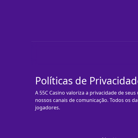
Políticas de Privacida
A 55C Casino valoriza a privacidade de seu
nossos canais de comunicação. Todos os dad
jogadores.