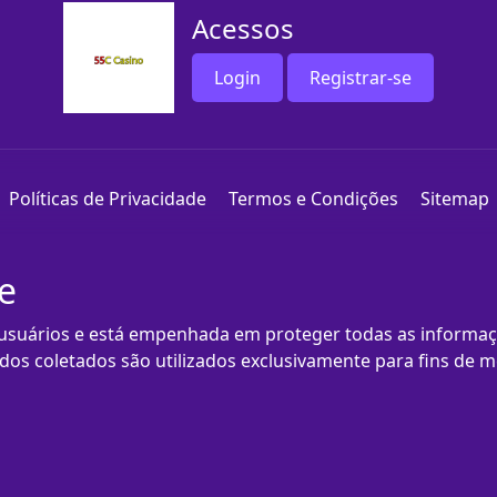
Acessos
Login
Registrar-se
Políticas de Privacidade
Termos e Condições
Sitemap
de
s usuários e está empenhada em proteger todas as informa
os coletados são utilizados exclusivamente para fins de m