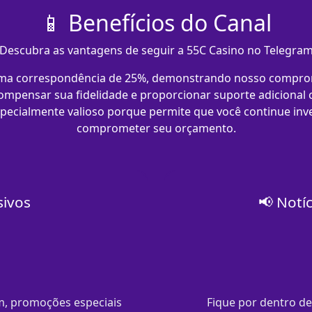
📱 Benefícios do Canal
Descubra as vantagens de seguir a 55C Casino no Telegra
 uma correspondência de 25%, demonstrando nosso comprom
ompensar sua fidelidade e proporcionar suporte adicional
specialmente valioso porque permite que você continue in
comprometer seu orçamento.
sivos
📢 Notí
m, promoções especiais
Fique por dentro d