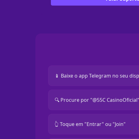
📱 Baixe o app Telegram no seu disp
🔍 Procure por "@55C CasinoOficial
👆 Toque em "Entrar" ou "Join"