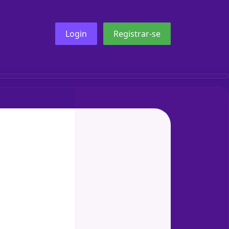
Login
Registrar-se