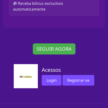
🎁 Receba bônus exclusivos
automaticamente
SEGUIR AGORA
Acessos
Login
Registrar-se