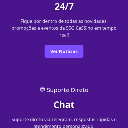
24/7
Fique por dentro de todas as novidades,
promoções e eventos da 55G CaSSino em tempo
real!
Ver Notícias
💬 Suporte Direto
Chat
Suporte direto via Telegram, respostas rápidas e
atendimento personalizado!