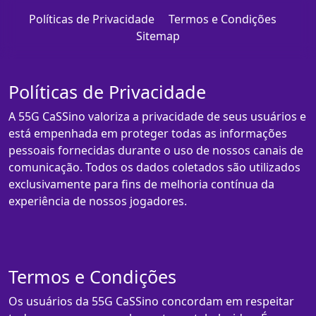
Políticas de Privacidade
Termos e Condições
Sitemap
Políticas de Privacidade
A 55G CaSSino valoriza a privacidade de seus usuários e
está empenhada em proteger todas as informações
pessoais fornecidas durante o uso de nossos canais de
comunicação. Todos os dados coletados são utilizados
exclusivamente para fins de melhoria contínua da
experiência de nossos jogadores.
Termos e Condições
Os usuários da 55G CaSSino concordam em respeitar