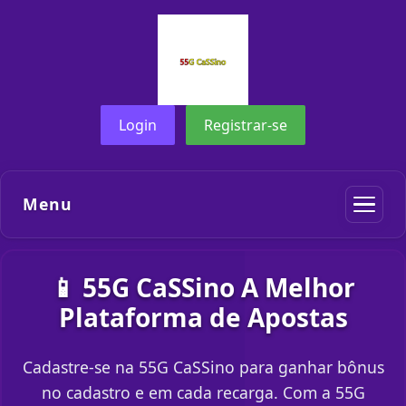
Login
Registrar-se
Menu
📱 55G CaSSino A Melhor
Plataforma de Apostas
Cadastre-se na 55G CaSSino para ganhar bônus
no cadastro e em cada recarga. Com a 55G