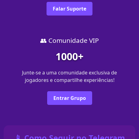
Falar Suporte
👥 Comunidade VIP
1000+
Junte-se a uma comunidade exclusiva de
jogadores e compartilhe experiências!
Entrar Grupo
📱 Como Seguir no Telegram