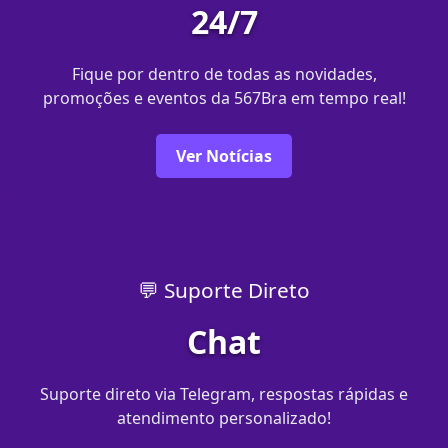
24/7
Fique por dentro de todas as novidades,
promoções e eventos da 567Bra em tempo real!
Ver Notícias
💬 Suporte Direto
Chat
Suporte direto via Telegram, respostas rápidas e
atendimento personalizado!