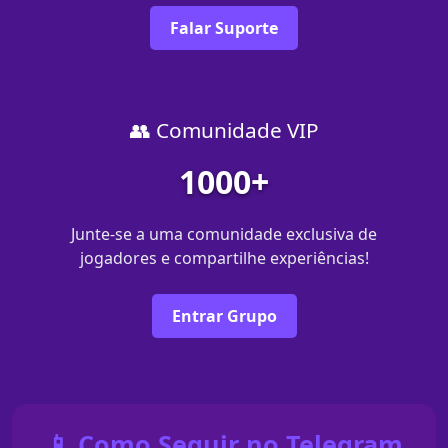
Falar Suporte
👥 Comunidade VIP
1000+
Junte-se a uma comunidade exclusiva de
jogadores e compartilhe experiências!
Entrar Grupo
📱 Como Seguir no Telegram