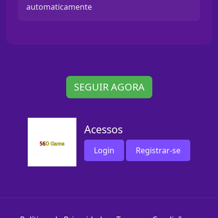
automaticamente
SEGUIR AGORA
Acessos
Login
Registrar-se