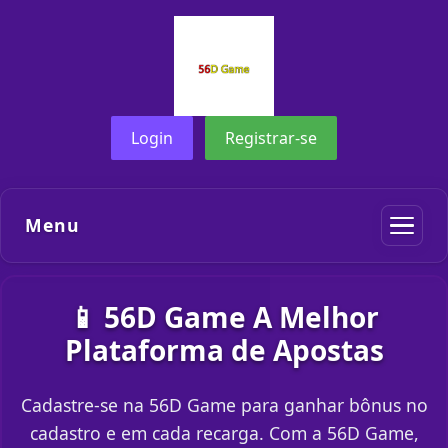
Login
Registrar-se
Menu
📱 56D Game A Melhor
Plataforma de Apostas
Cadastre-se na 56D Game para ganhar bônus no
cadastro e em cada recarga. Com a 56D Game,