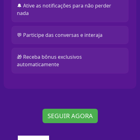
🔔 Ative as notificações para não perder
nada
💬 Participe das conversas e interaja
🎁 Receba bônus exclusivos
automaticamente
SEGUIR AGORA