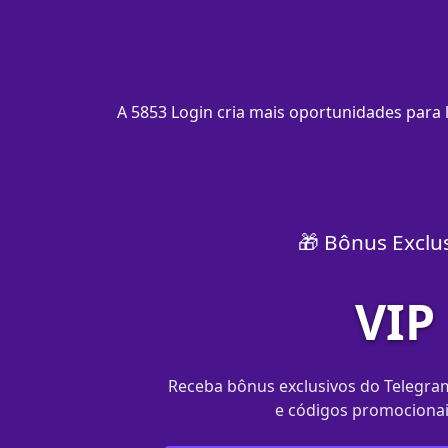
A 5853 Login cria mais oportunidades para 
🎁 Bônus Exclu
VIP
Receba bônus exclusivos do Telegra
e códigos promocionai