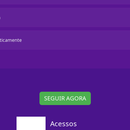
a
aticamente
SEGUIR AGORA
Acessos