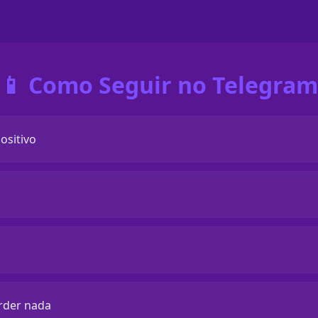
📱 Como Seguir no Telegram
ositivo
"
erder nada