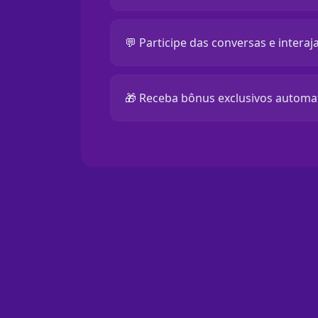
💬 Participe das conversas e interaj
🎁 Receba bônus exclusivos autom