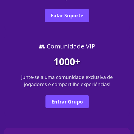
Falar Suporte
👥 Comunidade VIP
1000+
Junte-se a uma comunidade exclusiva de
jogadores e compartilhe experiências!
Entrar Grupo