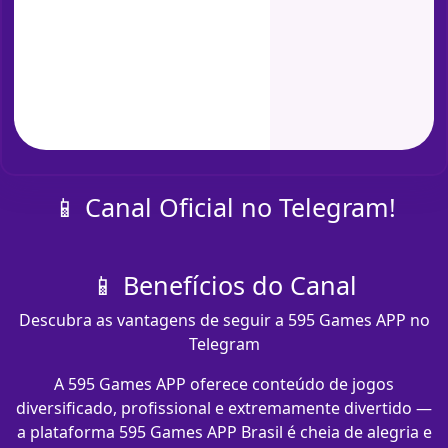
📱 Canal Oficial no Telegram!
📱 Benefícios do Canal
Descubra as vantagens de seguir a 595 Games APP no
Telegram
A 595 Games APP oferece conteúdo de jogos
diversificado, profissional e extremamente divertido —
a plataforma 595 Games APP Brasil é cheia de alegria e