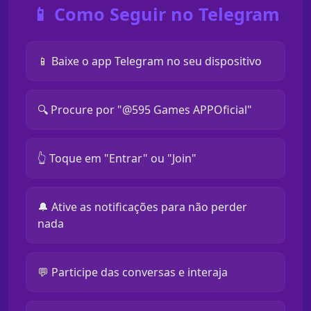
📱 Como Seguir no Telegram
📱 Baixe o app Telegram no seu dispositivo
🔍 Procure por "@595 Games APPOficial"
👆 Toque em "Entrar" ou "Join"
🔔 Ative as notificações para não perder
nada
💬 Participe das conversas e interaja