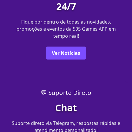
24/7
Fique por dentro de todas as novidades,
promoções e eventos da 595 Games APP em
tempo real!
Ver Notícias
💬 Suporte Direto
Chat
Suporte direto via Telegram, respostas rápidas e
atendimento personalizado!