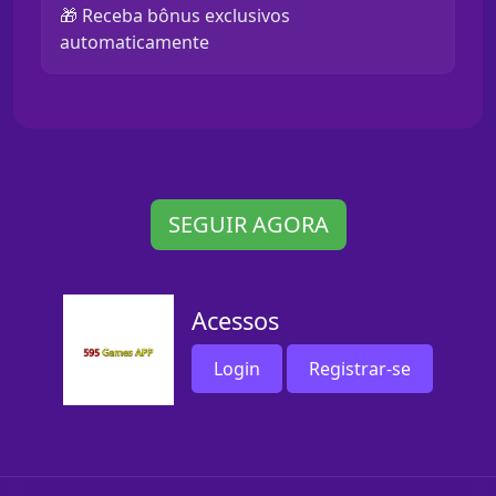
🎁 Receba bônus exclusivos
automaticamente
SEGUIR AGORA
Acessos
Login
Registrar-se