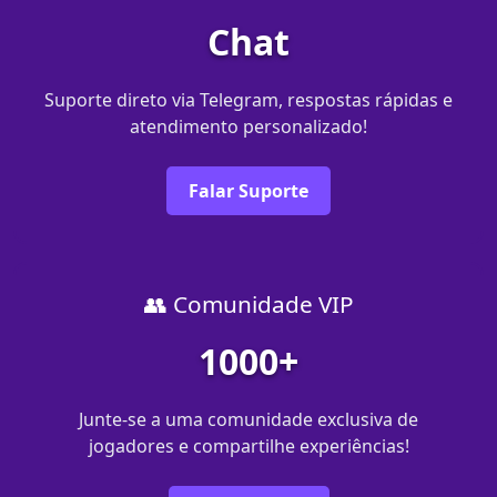
Chat
Suporte direto via Telegram, respostas rápidas e
atendimento personalizado!
Falar Suporte
👥 Comunidade VIP
1000+
Junte-se a uma comunidade exclusiva de
jogadores e compartilhe experiências!