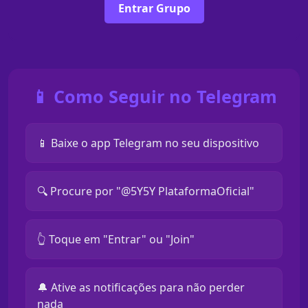
Entrar Grupo
📱 Como Seguir no Telegram
📱 Baixe o app Telegram no seu dispositivo
🔍 Procure por "@5Y5Y PlataformaOficial"
👆 Toque em "Entrar" ou "Join"
🔔 Ative as notificações para não perder
nada