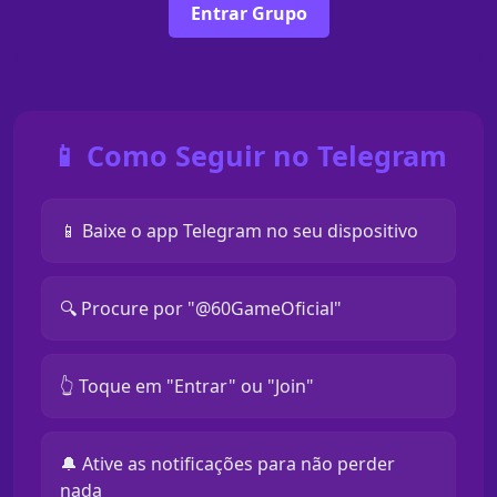
Entrar Grupo
📱 Como Seguir no Telegram
📱 Baixe o app Telegram no seu dispositivo
🔍 Procure por "@60GameOficial"
👆 Toque em "Entrar" ou "Join"
🔔 Ative as notificações para não perder
nada