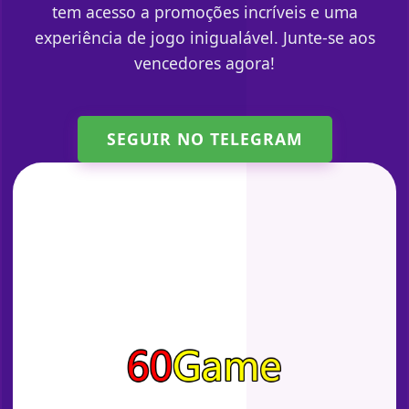
tem acesso a promoções incríveis e uma
experiência de jogo inigualável. Junte-se aos
vencedores agora!
SEGUIR NO TELEGRAM