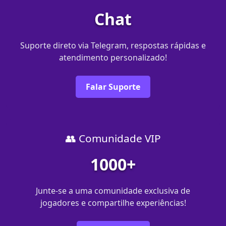
Chat
Suporte direto via Telegram, respostas rápidas e
atendimento personalizado!
Falar Suporte
👥 Comunidade VIP
1000+
Junte-se a uma comunidade exclusiva de
jogadores e compartilhe experiências!