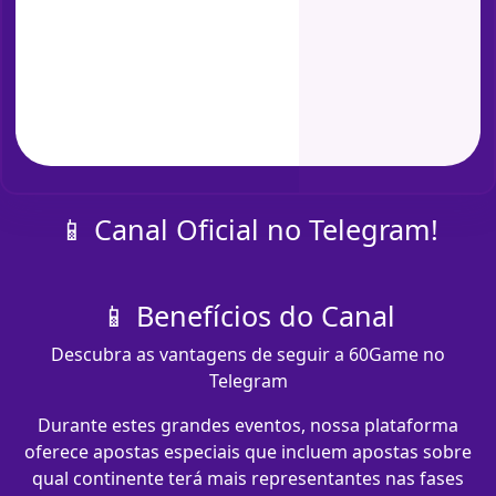
📱 Canal Oficial no Telegram!
📱 Benefícios do Canal
Descubra as vantagens de seguir a 60Game no
Telegram
Durante estes grandes eventos, nossa plataforma
oferece apostas especiais que incluem apostas sobre
qual continente terá mais representantes nas fases