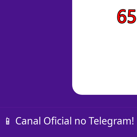
📱 Canal Oficial no Telegram!