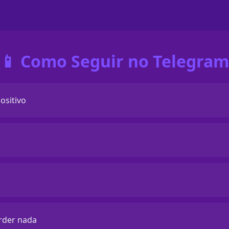
📱 Como Seguir no Telegram
ositivo
erder nada