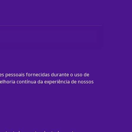
es pessoais fornecidas durante o uso de
elhoria contínua da experiência de nossos