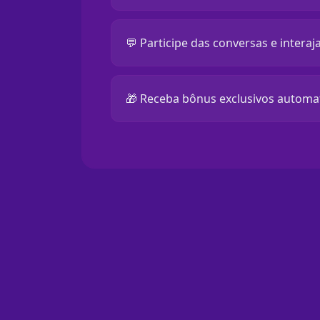
💬 Participe das conversas e interaj
🎁 Receba bônus exclusivos autom