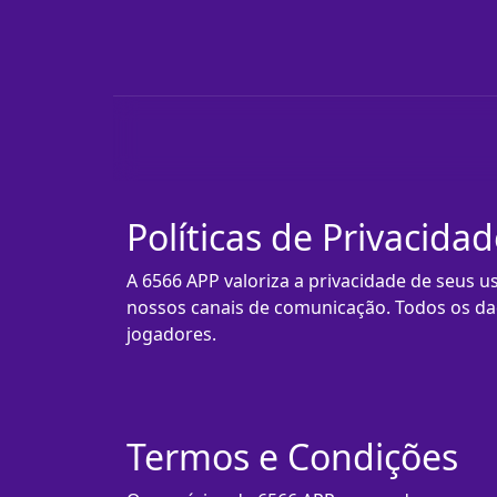
Políticas de Privacida
A 6566 APP valoriza a privacidade de seus 
nossos canais de comunicação. Todos os dad
jogadores.
Termos e Condições