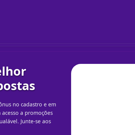
elhor
postas
ônus no cadastro e em
m acesso a promoções
ualável. Junte-se aos