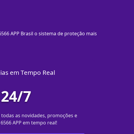
 6566 APP Brasil o sistema de proteção mais
cias em Tempo Real
24/7
e todas as novidades, promoções e
 6566 APP em tempo real!