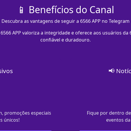
📱 Benefícios do Canal
Descubra as vantagens de seguir a 6566 APP no Telegram
 6566 APP valoriza a integridade e oferece aos usuários da
confiável e duradouro.
sivos
📢 Notí
m, promoções especiais
Fique por dentro d
s únicos!
eventos da