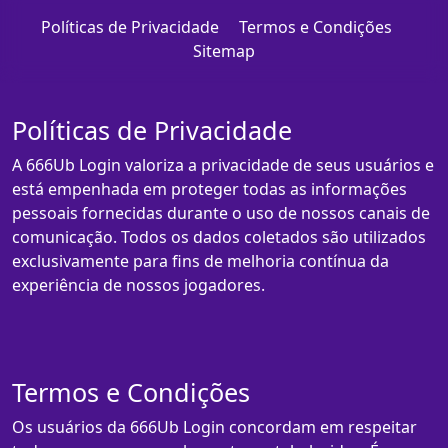
Políticas de Privacidade
Termos e Condições
Sitemap
Políticas de Privacidade
A 666Ub Login valoriza a privacidade de seus usuários e
está empenhada em proteger todas as informações
pessoais fornecidas durante o uso de nossos canais de
comunicação. Todos os dados coletados são utilizados
exclusivamente para fins de melhoria contínua da
experiência de nossos jogadores.
Termos e Condições
Os usuários da 666Ub Login concordam em respeitar