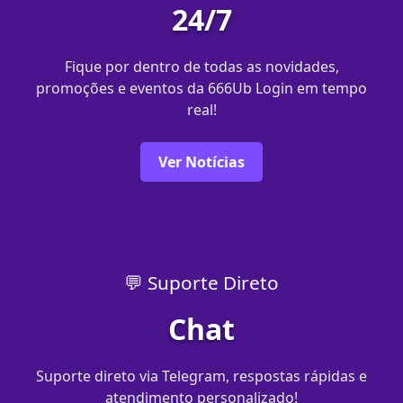
24/7
Fique por dentro de todas as novidades,
promoções e eventos da 666Ub Login em tempo
real!
Ver Notícias
💬 Suporte Direto
Chat
Suporte direto via Telegram, respostas rápidas e
atendimento personalizado!