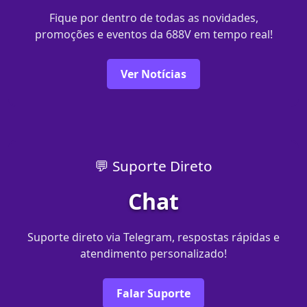
Fique por dentro de todas as novidades,
promoções e eventos da 688V em tempo real!
Ver Notícias
💬 Suporte Direto
Chat
Suporte direto via Telegram, respostas rápidas e
atendimento personalizado!
Falar Suporte