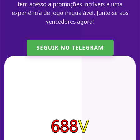
tem acesso a promoções incríveis e uma
experiência de jogo inigualável. Junte-se aos
vencedores agora!
SEGUIR NO TELEGRAM