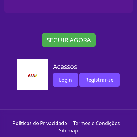
SEGUIR AGORA
Acessos
Login
Registrar-se
Políticas de Privacidade
Termos e Condições
Sitemap