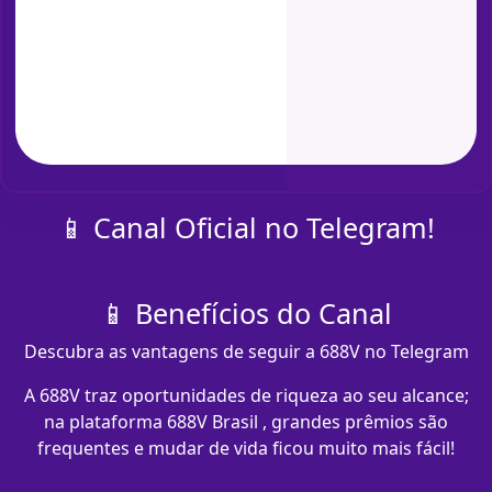
📱 Canal Oficial no Telegram!
📱 Benefícios do Canal
Descubra as vantagens de seguir a 688V no Telegram
A 688V traz oportunidades de riqueza ao seu alcance;
na plataforma 688V Brasil , grandes prêmios são
frequentes e mudar de vida ficou muito mais fácil!