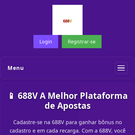
Login
Registrar-se
Menu
📱 688V A Melhor Plataforma
de Apostas
Cadastre-se na 688V para ganhar bônus no
cadastro e em cada recarga. Com a 688V, você