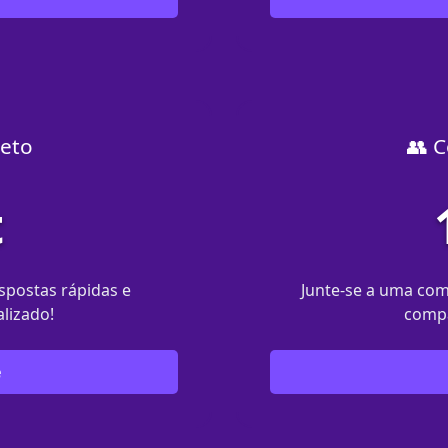
reto
👥 
t
espostas rápidas e
Junte-se a uma com
lizado!
compa
e