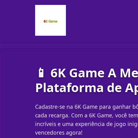
📱 6K Game A Me
Plataforma de A
Cadastre-se na 6K Game para ganhar b
cada recarga. Com a 6K Game, você te
incríveis e uma experiência de jogo inig
vencedores agora!