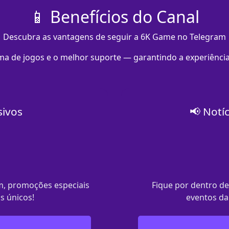
📱 Benefícios do Canal
Descubra as vantagens de seguir a 6K Game no Telegram
de jogos e o melhor suporte — garantindo a experiência d
sivos
📢 Notí
m, promoções especiais
Fique por dentro d
s únicos!
eventos da