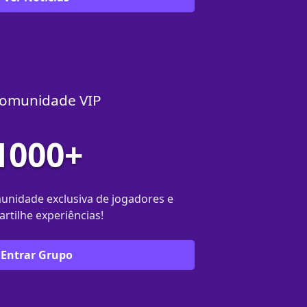
Comunidade VIP
1000+
unidade exclusiva de jogadores e
rtilhe experiências!
Entrar Grupo