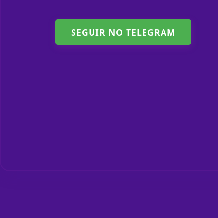
SEGUIR NO TELEGRAM