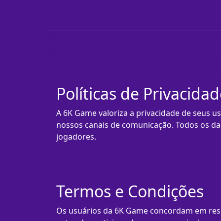
Políticas de Privacida
A 6K Game valoriza a privacidade de seus 
nossos canais de comunicação. Todos os dad
jogadores.
Termos e Condições
Os usuários da 6K Game concordam em respe