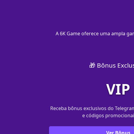
A 6K Game oferece uma ampla gama 
🎁 Bônus Exclu
VIP
Receba bônus exclusivos do Telegra
e códigos promocionai
Ver Bônus