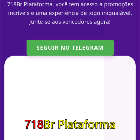
718Br Plataforma, você tem acesso a promoções
incríveis e uma experiência de jogo inigualável.
Junte-se aos vencedores agora!
SEGUIR NO TELEGRAM