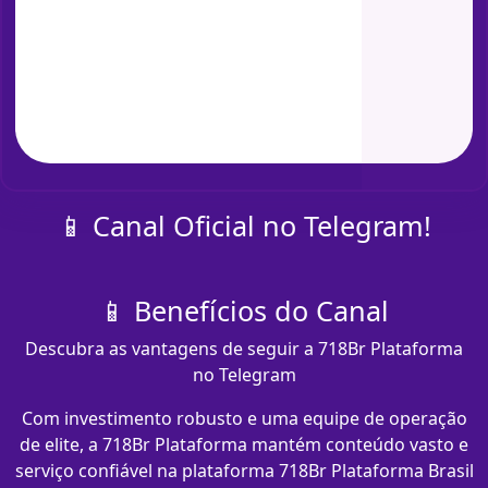
📱 Canal Oficial no Telegram!
📱 Benefícios do Canal
Descubra as vantagens de seguir a 718Br Plataforma
no Telegram
Com investimento robusto e uma equipe de operação
de elite, a 718Br Plataforma mantém conteúdo vasto e
serviço confiável na plataforma 718Br Plataforma Brasil