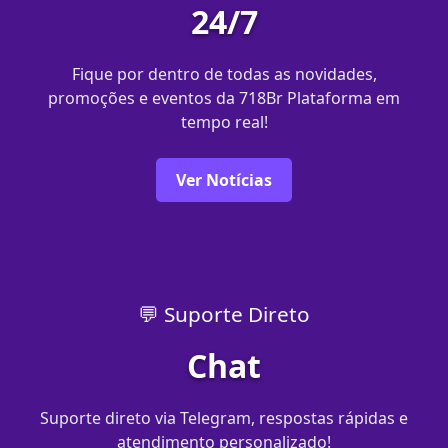
24/7
Fique por dentro de todas as novidades,
promoções e eventos da 718Br Plataforma em
tempo real!
Ver Notícias
💬 Suporte Direto
Chat
Suporte direto via Telegram, respostas rápidas e
atendimento personalizado!