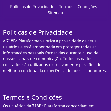
Políticas de Privacidade
Termos e Condições
Sitemap
Políticas de Privacidade
A 718Br Plataforma valoriza a privacidade de seus
usuários e está empenhada em proteger todas as
informações pessoais fornecidas durante o uso de
nossos canais de comunicação. Todos os dados
coletados são utilizados exclusivamente para fins de
melhoria contínua da experiência de nossos jogadores.
Termos e Condições
Os usuários da 718Br Plataforma concordam em