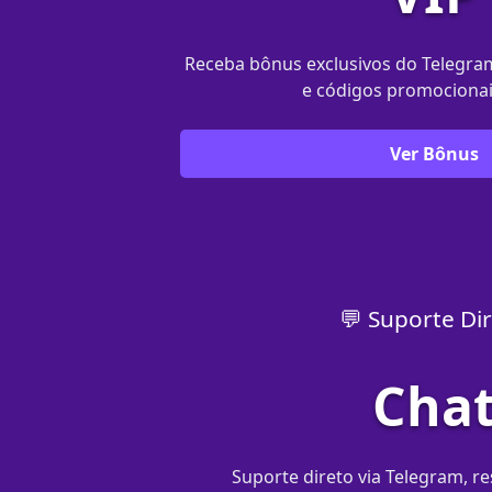
Receba bônus exclusivos do Telegra
e códigos promocionai
Ver Bônus
💬 Suporte Di
Cha
Suporte direto via Telegram, r