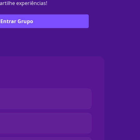
rtilhe experiências!
Entrar Grupo