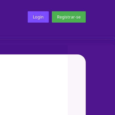
Login
Registrar-se