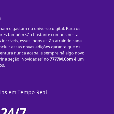
m
m e gastam no universo digital. Para os
adores também são bastante comuns nesta
ncríveis, esses jogos estão atraindo cada
ncluir essas novas adições garante que os
entura nunca acaba, e sempre há algo novo
rir a seção 'Novidades' no
7777M.Com
é um
os.
cias em Tempo Real
24/7