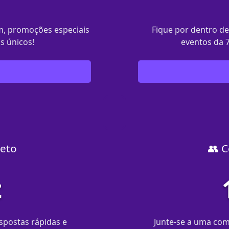
m, promoções especiais
Fique por dentro d
s únicos!
eventos da 
reto
👥 
t
espostas rápidas e
Junte-se a uma com