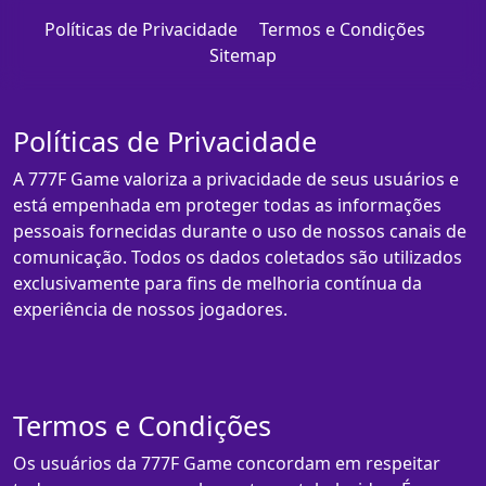
Políticas de Privacidade
Termos e Condições
Sitemap
Políticas de Privacidade
A 777F Game valoriza a privacidade de seus usuários e
está empenhada em proteger todas as informações
pessoais fornecidas durante o uso de nossos canais de
comunicação. Todos os dados coletados são utilizados
exclusivamente para fins de melhoria contínua da
experiência de nossos jogadores.
Termos e Condições
Os usuários da 777F Game concordam em respeitar