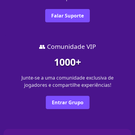
Falar Suporte
👥 Comunidade VIP
1000+
Junte-se a uma comunidade exclusiva de
jogadores e compartilhe experiências!
Entrar Grupo