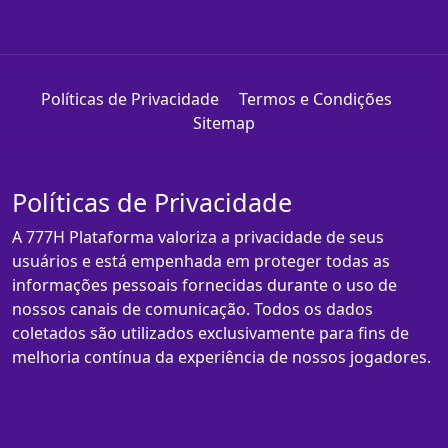
Políticas de Privacidade
Termos e Condições
Sitemap
Políticas de Privacidade
A 777H Plataforma valoriza a privacidade de seus
usuários e está empenhada em proteger todas as
informações pessoais fornecidas durante o uso de
nossos canais de comunicação. Todos os dados
coletados são utilizados exclusivamente para fins de
melhoria contínua da experiência de nossos jogadores.