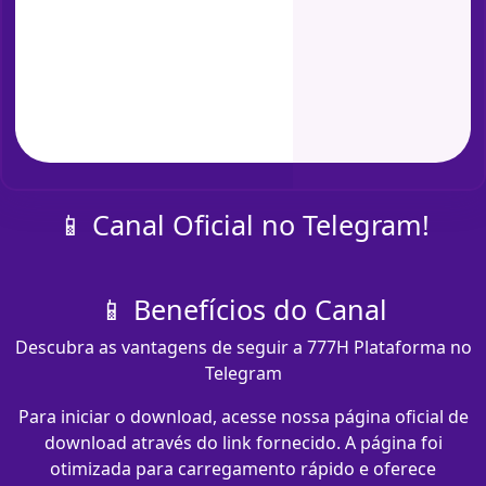
📱 Canal Oficial no Telegram!
📱 Benefícios do Canal
Descubra as vantagens de seguir a 777H Plataforma no
Telegram
Para iniciar o download, acesse nossa página oficial de
download através do link fornecido. A página foi
otimizada para carregamento rápido e oferece