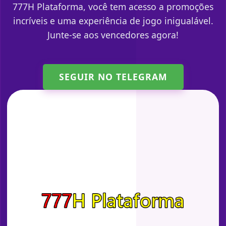
777H Plataforma, você tem acesso a promoções
incríveis e uma experiência de jogo inigualável.
Junte-se aos vencedores agora!
SEGUIR NO TELEGRAM