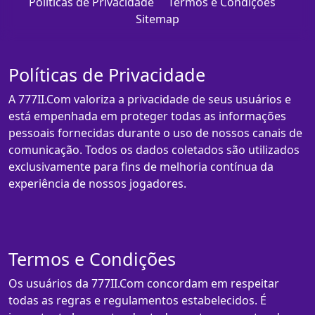
Políticas de Privacidade
Termos e Condições
Sitemap
Políticas de Privacidade
A 777II.Com valoriza a privacidade de seus usuários e
está empenhada em proteger todas as informações
pessoais fornecidas durante o uso de nossos canais de
comunicação. Todos os dados coletados são utilizados
exclusivamente para fins de melhoria contínua da
experiência de nossos jogadores.
Termos e Condições
Os usuários da 777II.Com concordam em respeitar
todas as regras e regulamentos estabelecidos. É