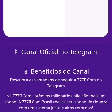
📱 Canal Oficial no Telegram!
📱 Benefícios do Canal
Descubra as vantagens de seguir a 777II.Com no
Telegram
Na 777II.Com , prêmios milionários não são mais um
sonho! A 777II.Com Brasil realiza seu sonho de riqueza
com um sistema justo e altos retornos!