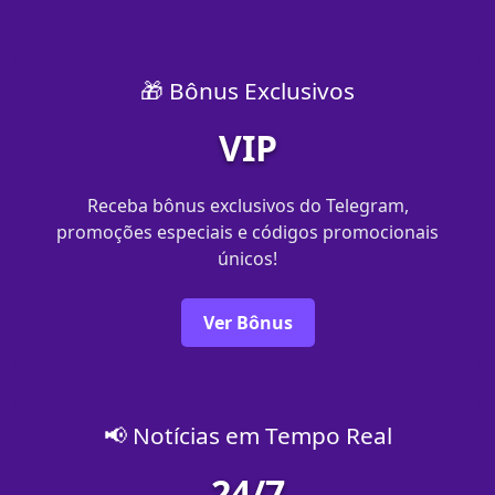
🎁 Bônus Exclusivos
VIP
Receba bônus exclusivos do Telegram,
promoções especiais e códigos promocionais
únicos!
Ver Bônus
📢 Notícias em Tempo Real
24/7