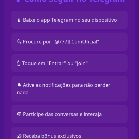
📱 Baixe o app Telegram no seu dispositivo
🔍 Procure por "@777II.ComOficial"
👆 Toque em "Entrar" ou "Join"
🔔 Ative as notificações para não perder
nada
💬 Participe das conversas e interaja
🎁 Receba bônus exclusivos