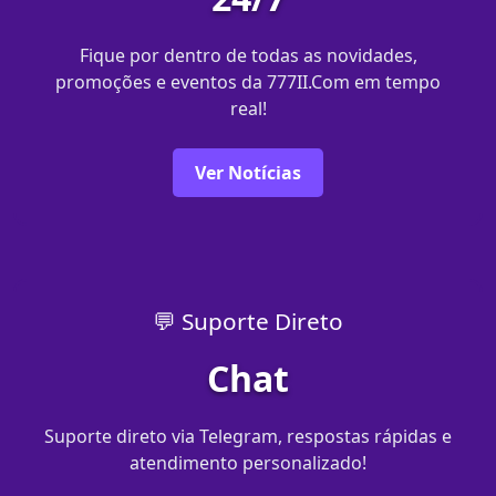
Fique por dentro de todas as novidades,
promoções e eventos da 777II.Com em tempo
real!
Ver Notícias
💬 Suporte Direto
Chat
Suporte direto via Telegram, respostas rápidas e
atendimento personalizado!