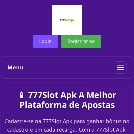
Login
Registrar-se
Menu
📱 777Slot Apk A Melhor
Plataforma de Apostas
Cadastre-se na 777Slot Apk para ganhar bônus no
cadastro e em cada recarga. Com a 777Slot Apk,