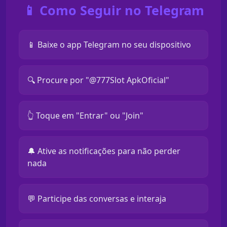
📱 Como Seguir no Telegram
📱 Baixe o app Telegram no seu dispositivo
🔍 Procure por "@777Slot ApkOficial"
👆 Toque em "Entrar" ou "Join"
🔔 Ative as notificações para não perder
nada
💬 Participe das conversas e interaja