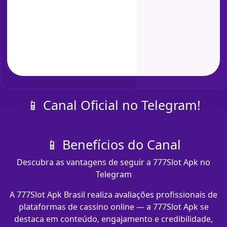
📱 Canal Oficial no Telegram!
📱 Benefícios do Canal
Descubra as vantagens de seguir a 777Slot Apk no
Telegram
A 777Slot Apk Brasil realiza avaliações profissionais de
plataformas de cassino online — a 777Slot Apk se
destaca em conteúdo, engajamento e credibilidade,