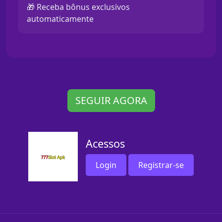
🎁 Receba bônus exclusivos
automaticamente
SEGUIR AGORA
Acessos
Login
Registrar-se