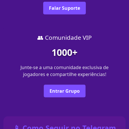
Falar Suporte
👥 Comunidade VIP
1000+
Junte-se a uma comunidade exclusiva de
jogadores e compartilhe experiências!
Entrar Grupo
📱 Como Seguir no Telegram