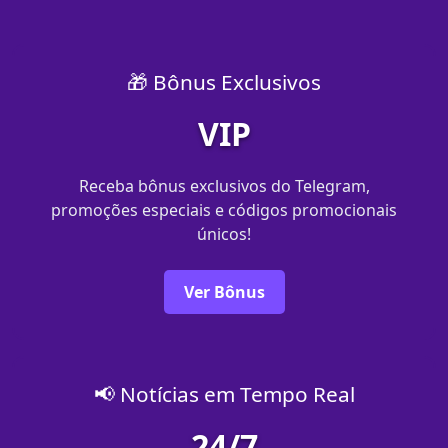
🎁 Bônus Exclusivos
VIP
Receba bônus exclusivos do Telegram,
promoções especiais e códigos promocionais
únicos!
Ver Bônus
📢 Notícias em Tempo Real
24/7