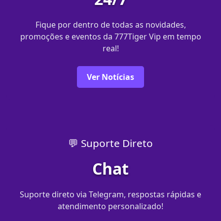
Fique por dentro de todas as novidades,
promoções e eventos da 777Tiger Vip em tempo
real!
Ver Notícias
💬 Suporte Direto
Chat
Suporte direto via Telegram, respostas rápidas e
atendimento personalizado!