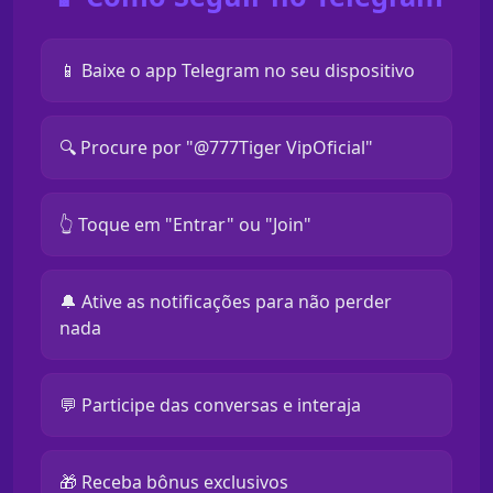
📱 Baixe o app Telegram no seu dispositivo
🔍 Procure por "@777Tiger VipOficial"
👆 Toque em "Entrar" ou "Join"
🔔 Ative as notificações para não perder
nada
💬 Participe das conversas e interaja
🎁 Receba bônus exclusivos