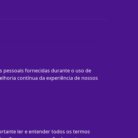
s pessoais fornecidas durante o uso de
elhoria contínua da experiência de nossos
rtante ler e entender todos os termos