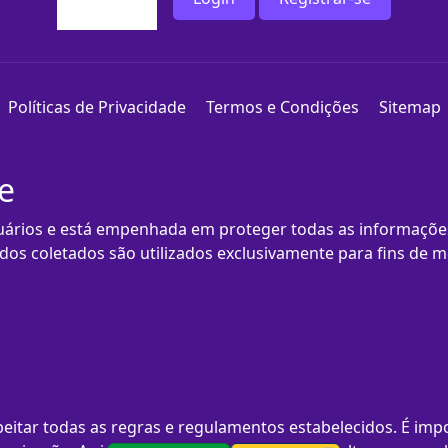
Políticas de Privacidade
Termos e Condições
Sitemap
de
suários e está empenhada em proteger todas as informaçõe
os coletados são utilizados exclusivamente para fins de m
itar todas as regras e regulamentos estabelecidos. É impo