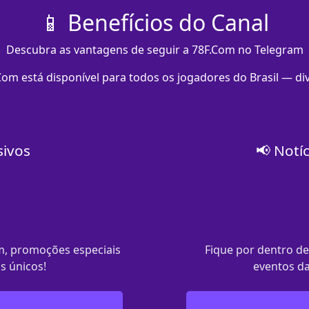
📱 Benefícios do Canal
Descubra as vantagens de seguir a 78F.Com no Telegram
om está disponível para todos os jogadores do Brasil — di
sivos
📢 Notí
m, promoções especiais
Fique por dentro d
s únicos!
eventos d