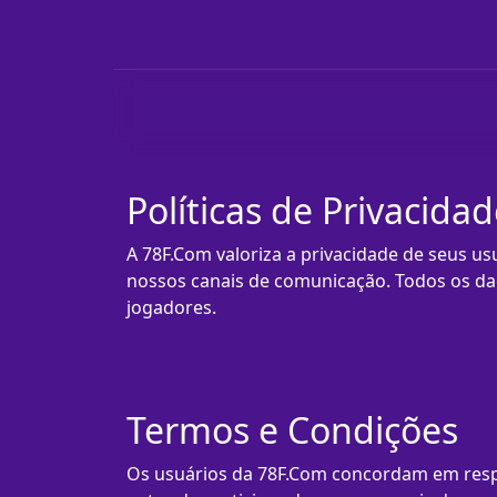
Políticas de Privacida
A 78F.Com valoriza a privacidade de seus u
nossos canais de comunicação. Todos os dad
jogadores.
Termos e Condições
Os usuários da 78F.Com concordam em respe