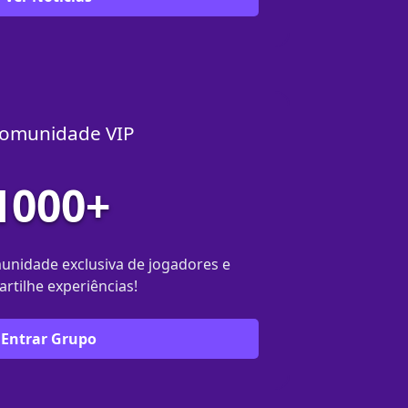
Comunidade VIP
1000+
unidade exclusiva de jogadores e
rtilhe experiências!
Entrar Grupo