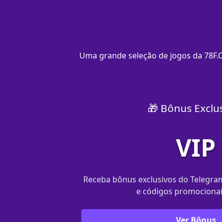
Uma grande seleção de jogos da 78F.C
🎁 Bônus Exclu
VIP
Receba bônus exclusivos do Telegra
e códigos promocionai
Ver Bônus