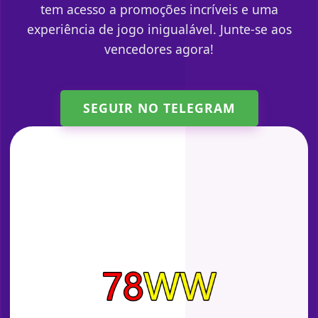
tem acesso a promoções incríveis e uma
experiência de jogo inigualável. Junte-se aos
vencedores agora!
SEGUIR NO TELEGRAM