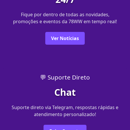
Fique por dentro de todas as novidades,
promoções e eventos da 78WW em tempo real!
Ver Notícias
💬 Suporte Direto
Chat
Suporte direto via Telegram, respostas rápidas e
atendimento personalizado!