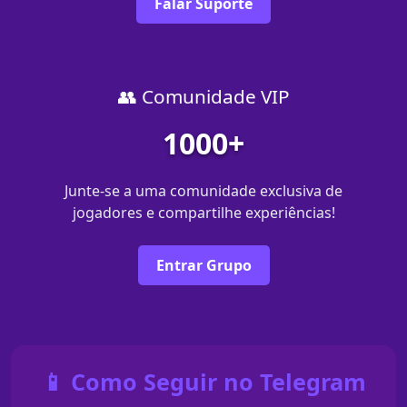
Falar Suporte
👥 Comunidade VIP
1000+
Junte-se a uma comunidade exclusiva de
jogadores e compartilhe experiências!
Entrar Grupo
📱 Como Seguir no Telegram