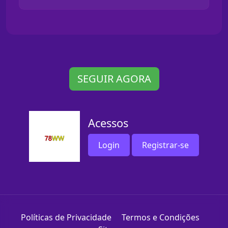
SEGUIR AGORA
Acessos
Login
Registrar-se
Políticas de Privacidade
Termos e Condições