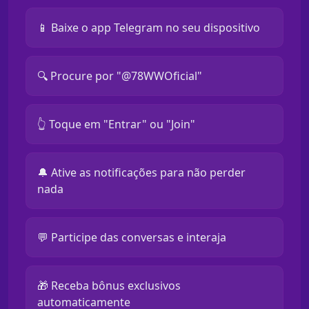
📱 Baixe o app Telegram no seu dispositivo
🔍 Procure por "@78WWOficial"
👆 Toque em "Entrar" ou "Join"
🔔 Ative as notificações para não perder
nada
💬 Participe das conversas e interaja
🎁 Receba bônus exclusivos
automaticamente