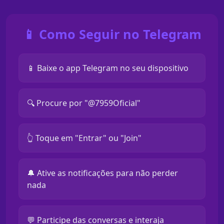
📱 Como Seguir no Telegram
📱 Baixe o app Telegram no seu dispositivo
🔍 Procure por "@7959Oficial"
👆 Toque em "Entrar" ou "Join"
🔔 Ative as notificações para não perder
nada
💬 Participe das conversas e interaja