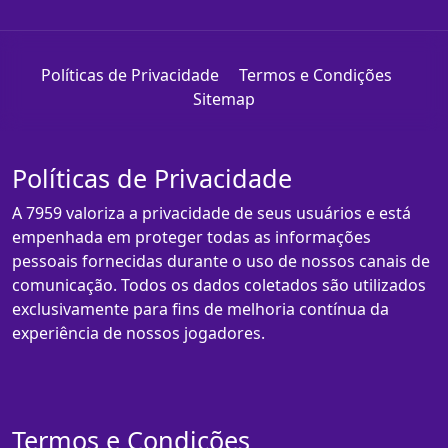
Políticas de Privacidade
Termos e Condições
Sitemap
Políticas de Privacidade
A 7959 valoriza a privacidade de seus usuários e está
empenhada em proteger todas as informações
pessoais fornecidas durante o uso de nossos canais de
comunicação. Todos os dados coletados são utilizados
exclusivamente para fins de melhoria contínua da
experiência de nossos jogadores.
Termos e Condições