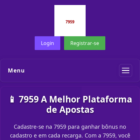
Login
Registrar-se
Menu
📱 7959 A Melhor Plataforma
de Apostas
Cadastre-se na 7959 para ganhar bônus no
cadastro e em cada recarga. Com a 7959, você