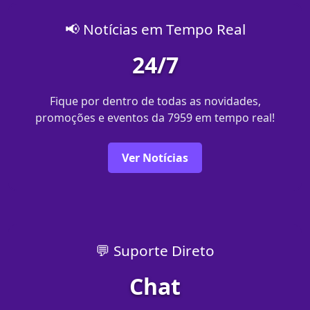
📢 Notícias em Tempo Real
24/7
Fique por dentro de todas as novidades,
promoções e eventos da 7959 em tempo real!
Ver Notícias
💬 Suporte Direto
Chat