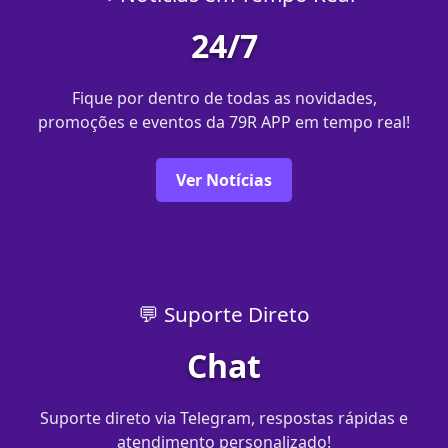
24/7
Fique por dentro de todas as novidades,
promoções e eventos da 79R APP em tempo real!
Ver Notícias
💬 Suporte Direto
Chat
Suporte direto via Telegram, respostas rápidas e
atendimento personalizado!