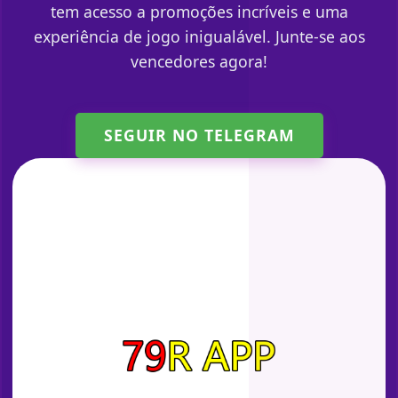
tem acesso a promoções incríveis e uma
experiência de jogo inigualável. Junte-se aos
vencedores agora!
SEGUIR NO TELEGRAM