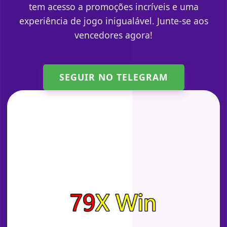
tem acesso a promoções incríveis e uma
experiência de jogo inigualável. Junte-se aos
vencedores agora!
SEGUIR NO TELEGRAM