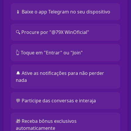
📱 Baixe o app Telegram no seu dispositivo
🔍 Procure por "@79X WinOficial"
👆 Toque em "Entrar" ou "Join"
🔔 Ative as notificações para não perder
nada
💬 Participe das conversas e interaja
🎁 Receba bônus exclusivos
automaticamente