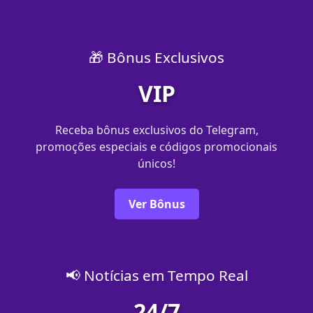
🎁 Bônus Exclusivos
VIP
Receba bônus exclusivos do Telegram,
promoções especiais e códigos promocionais
únicos!
Ver Bônus
📢 Notícias em Tempo Real
24/7