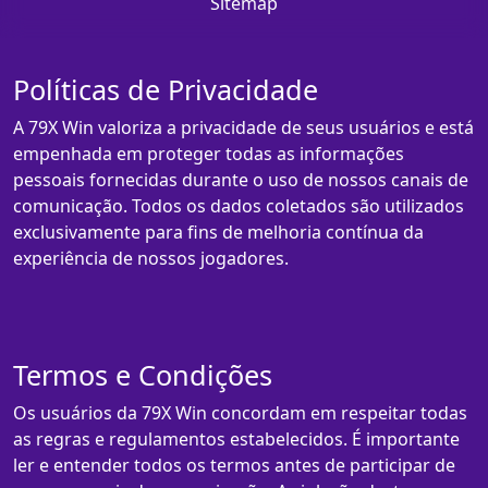
Sitemap
Políticas de Privacidade
A 79X Win valoriza a privacidade de seus usuários e está
empenhada em proteger todas as informações
pessoais fornecidas durante o uso de nossos canais de
comunicação. Todos os dados coletados são utilizados
exclusivamente para fins de melhoria contínua da
experiência de nossos jogadores.
Termos e Condições
Os usuários da 79X Win concordam em respeitar todas
as regras e regulamentos estabelecidos. É importante
ler e entender todos os termos antes de participar de