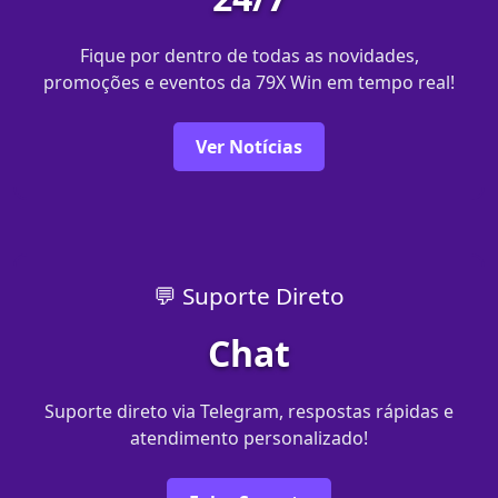
Fique por dentro de todas as novidades,
promoções e eventos da 79X Win em tempo real!
Ver Notícias
💬 Suporte Direto
Chat
Suporte direto via Telegram, respostas rápidas e
atendimento personalizado!