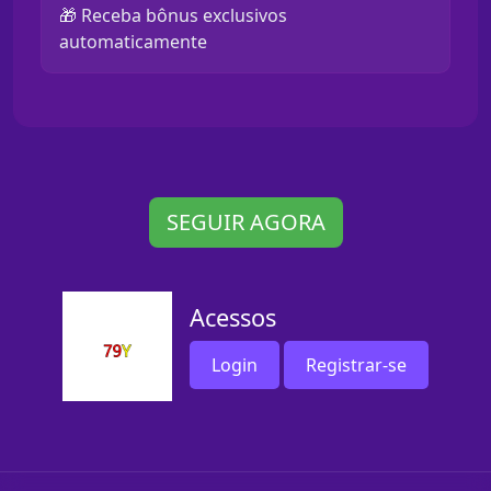
🎁 Receba bônus exclusivos
automaticamente
SEGUIR AGORA
Acessos
Login
Registrar-se