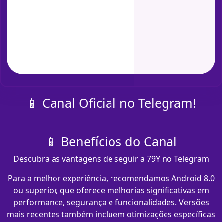
📱 Canal Oficial no Telegram!
📱 Benefícios do Canal
Descubra as vantagens de seguir a 79Y no Telegram
Para a melhor experiência, recomendamos Android 8.0
ou superior, que oferece melhorias significativas em
performance, segurança e funcionalidades. Versões
mais recentes também incluem otimizações específicas