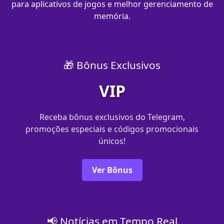
para aplicativos de jogos e melhor gerenciamento de
memória.
🎁 Bônus Exclusivos
VIP
Receba bônus exclusivos do Telegram,
promoções especiais e códigos promocionais
únicos!
Ver Bônus
📢 Notícias em Tempo Real