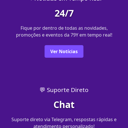
24/7
Fique por dentro de todas as novidades,
promoções e eventos da 79Y em tempo real!
Ver Notícias
💬 Suporte Direto
Chat
Suporte direto via Telegram, respostas rápidas e
atendimento personalizado!