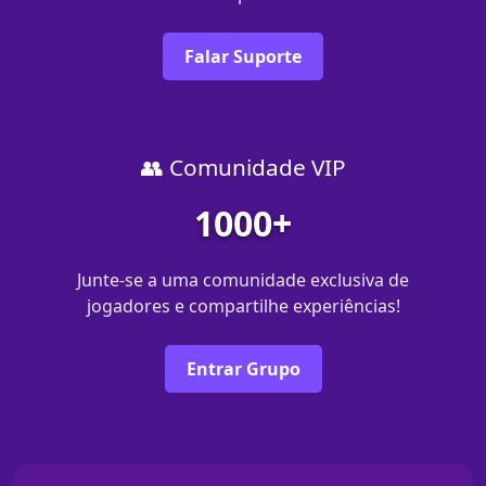
Falar Suporte
👥 Comunidade VIP
1000+
Junte-se a uma comunidade exclusiva de
jogadores e compartilhe experiências!
Entrar Grupo