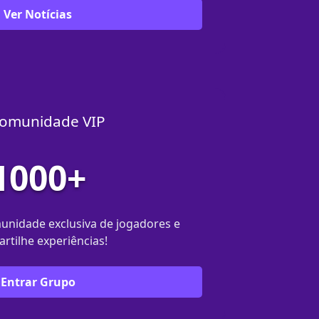
Ver Notícias
Comunidade VIP
1000+
unidade exclusiva de jogadores e
rtilhe experiências!
Entrar Grupo