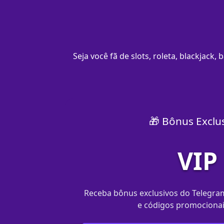
Seja você fã de slots, roleta, blackjack
🎁 Bônus Exclu
VIP
Receba bônus exclusivos do Telegra
e códigos promocionai