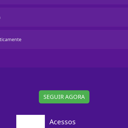
a
aticamente
SEGUIR AGORA
Acessos