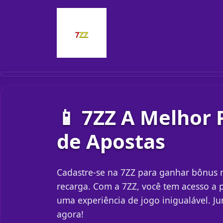
📱 7ZZ A Melhor
de Apostas
Cadastre-se na 7ZZ para ganhar bônus 
recarga. Com a 7ZZ, você tem acesso a 
uma experiência de jogo inigualável. J
agora!